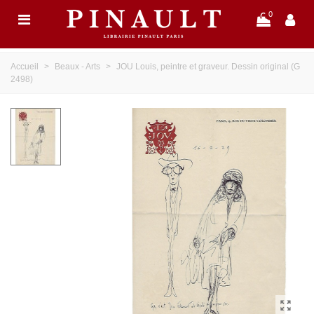
0
Accueil
>
Beaux - Arts
>
JOU Louis, peintre et graveur. Dessin original (G
2498)