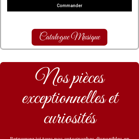
Commander
Catalogue Musique
Nos pièces
exceptionnelles et
curiosités
Retrouvez ici tous nos autographes disponibles en