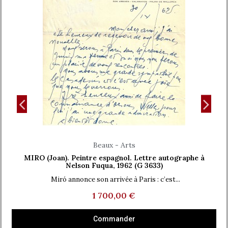
Aperçu rapide
Beaux - Arts
MIRO (Joan). Peintre espagnol. Lettre autographe à
Nelson Fuqua, 1962 (G 3633)
Miró annonce son arrivée à Paris : c’est...
1 700,00 €
Commander