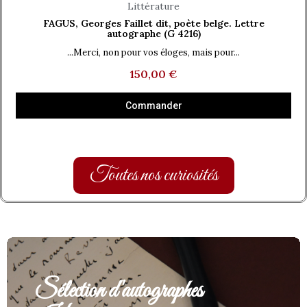
Aperçu rapide
Littérature
FAGUS, Georges Faillet dit, poète belge. Lettre
autographe (G 4216)
...Merci, non pour vos éloges, mais pour...
150,00 €
Commander
Toutes nos curiosités
Sélection d'autographes