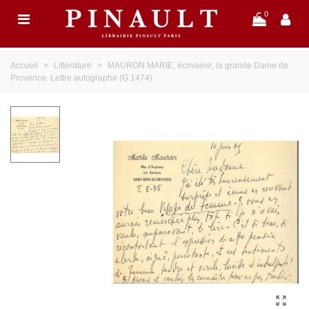
0
Accueil
>
Littérature
>
MAURON MARIE, écrivaine, la grande Dame de
Provence. Lettre autographe (G 1474)