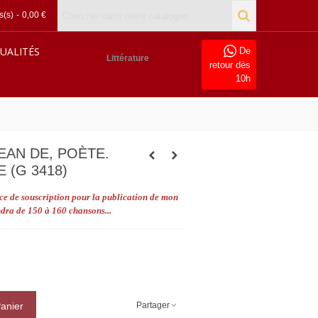
s(s)
-
0,00 €
UALITÉS
De
Littérature
retour dès
10h
EAN DE, POÈTE.
 (G 3418)
pèce de souscription pour la publication de mon
iendra de 150 à 160 chansons...
Partager
Panier