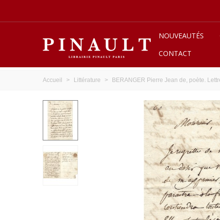
NOUVEAUTÉS
CONTACT
Accueil
>
Littérature
>
BERANGER Pierre Jean de, poète. Lettr