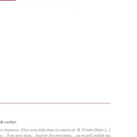
de cachet.
es chansons. Elles sont déjà dans les mains de M. Firmin Didot [...]
ons…
Il ne peut donc
...fournir des morceaux…
au recueil publié par