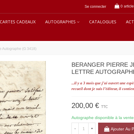
0
article
Se connecter
CARTES CADEAUX
AUTOGRAPHES
CATALOGUES
ACT
e Autographe (G 3418)
BERANGER PIERRE J
LETTRE AUTOGRAPHE
...il y a 3 mois que j’ai ouvert une es
recueil dont je suis l’éditeur, il cont
200,00 €
TTC
Autographe disponible à la vente
-
+
Ajouter Au 