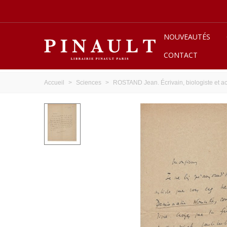
NOUVEAUTÉS
CONTACT
Accueil
>
Sciences
>
ROSTAND Jean. Écrivain, biologiste et ac