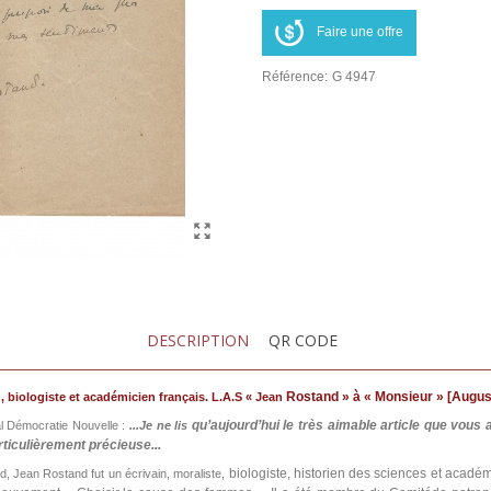
Faire une offre
Référence:
G 4947
DESCRIPTION
QR CODE
Rostand » à « Monsieur » [Augus
, biologiste et académicien français. L.A.S « Jean
qu’aujourd’hui le très aimable article que vou
al Démocratie Nouvelle :
...Je ne lis
rticulièrement précieuse...
biologiste, historien des sciences et acadé
 Jean Rostand fut un écrivain, moraliste,