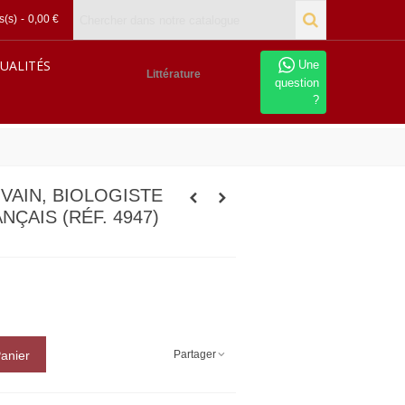
s(s)
-
0,00 €
UALITÉS
Une
Littérature
question
?
VAIN, BIOLOGISTE
ÇAIS (RÉF. 4947)
Partager
Panier