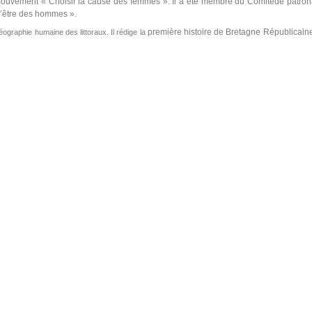
 mouvement « Choisir la cause des femmes ». Il a été membre du Comitéde patron
d’être des hommes ».
première histoire de Bretagne Républicaine
ographie humaine des littoraux. Il rédige la