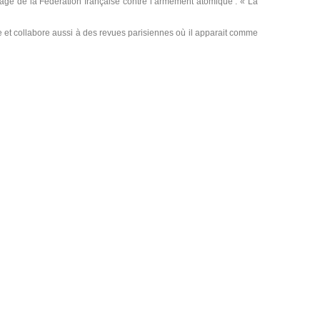
age de la Fédération française contre l’armement atomique : « La
 et collabore aussi à des revues parisiennes où il apparait comme