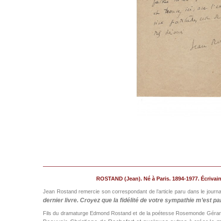
ROSTAND (Jean). Né à Paris. 1894-1977. Écrivain
Jean Rostand remercie son correspondant de l’article paru dans le journ
dernier livre. Croyez que la fidélité de votre sympathie m’est pa
Fils du dramaturge Edmond Rostand et de la poétesse Rosemonde Gérard,