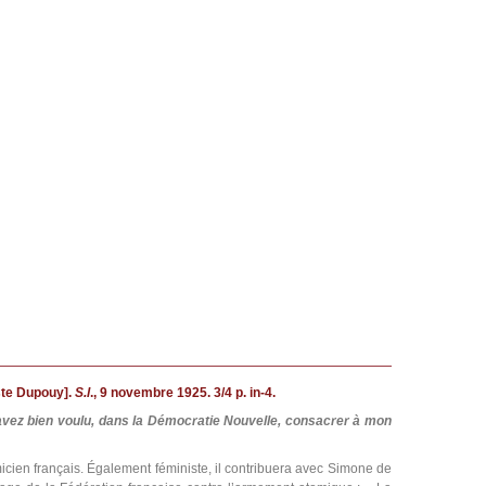
te Dupouy].
S.l
., 9 novembre 1925. 3/4 p. in-4.
s avez bien voulu, dans la Démocratie Nouvelle, consacrer à mon
micien français. Également féministe, il contribuera avec Simone de