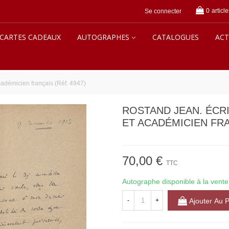
0
article
Se connecter
CARTES CADEAUX
AUTOGRAPHES
CATALOGUES
ACT
adémicien français (Réf. 4947)
ROSTAND JEAN. ÉCRI
ET ACADÉMICIEN FRAN
70,00 €
TTC
Autographe disponible à la vente
-
+
Ajouter Au 