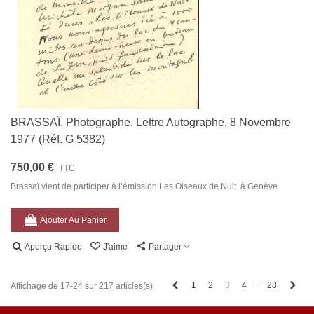
BRASSAÏ. Photographe. Lettre Autographe, 8 Novembre
1977 (Réf. G 5382)
750,00 €
TTC
Brassaï vient de participer à l’émission Les Oiseaux de Nuit à Genève
Ajouter Au Panier
Aperçu Rapide
J'aime
Partager
…
Précédent
Suiv
1
2
3
4
28
Affichage de 17-24 sur 217 articles(s)